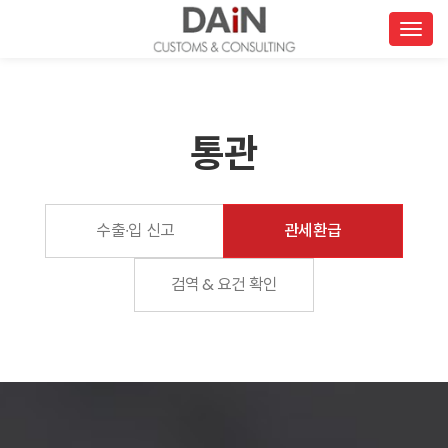
Togg
통관
수출∙입 신고
관세환급
검역 & 요건 확인